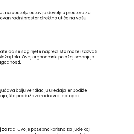
ut na postolju ostavlja dovoljno prostora za
ovan radni prostor direktno utiče na vašu
orate da se saginjete napred, što može izazvati
oložaj tela. Ovaj ergonomski položaj smanjuje
agodnosti.
ćava bolju ventilaciju uređaja jer podiže
nja, što produžava radni vek laptopa i
za rad. Ovo je posebno korisno za ljude koji