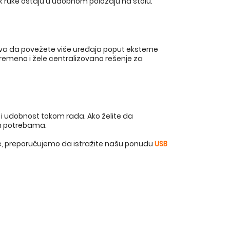
ok ruke ostaju u udobnom položaju na stolu.
a da povežete više uređaja poput eksterne
ovremeno i žele centralizovano rešenje za
 i udobnost tokom rada. Ako želite da
šim potrebama.
đe, preporučujemo da istražite našu ponudu
USB