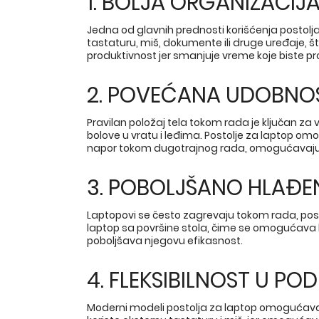
1. BOLJA ORGANIZACI
Jedna od glavnih prednosti korišćenja postolja
tastaturu, miš, dokumente ili druge uređaje, 
produktivnost jer smanjuje vreme koje biste prov
2. POVEĆANA UDOBNO
Pravilan položaj tela tokom rada je ključan za
bolove u vratu i leđima. Postolje za laptop om
napor tokom dugotrajnog rada, omogućavajući
3. POBOLJŠANO HLAĐE
Laptopovi se često zagrevaju tokom rada, pose
laptop sa površine stola, čime se omogućava b
poboljšava njegovu efikasnost.
4. FLEKSIBILNOST U P
Moderni modeli postolja za laptop omogućavaju 