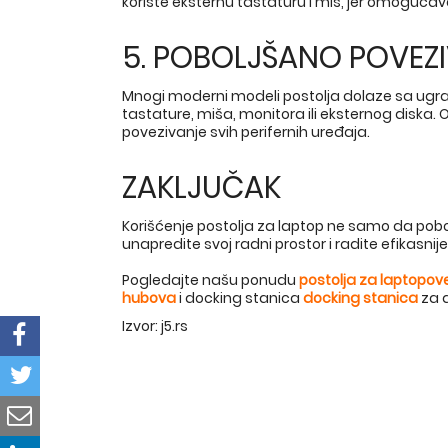
koriste eksternu tastaturu i miš, jer omogućav
5. POBOLJŠANO POVEZ
Mnogi moderni modeli postolja dolaze sa ugr
tastature, miša, monitora ili eksternog diska. 
povezivanje svih perifernih uređaja.
ZAKLJUČAK
Korišćenje postolja za laptop ne samo da pobol
unapredite svoj radni prostor i radite efikasni
Pogledajte našu ponudu
postolja za laptopov
hubova
i docking stanica
docking stanica
za 
Izvor: j5.rs