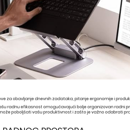
pove za obavljanje dnevnih zadataka, pitanje ergonomije i produk
ašu radnu efikasnost omogućavajući bolje organizovan radni p
može poboljšati vašu produktivnost i zašto je važno odabrati pr