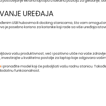
a postavljanje ekrana laptopa u idealnu poziciju za gledanje, d
IVANJE UREĐAJA
ađenim USB hubovima ili docking stanicama, što vam omogućav
Ovo je posebno korisno za korisnike koji rade sa više uređaja ist
jšava vašu produktivnost, već i pozitivno utiče na vaše zdravlje
je, investirajte u kvalitetno postolje za laptop koje odgovara va
e
i pronađite model koji će poboljšati vašu radnu stanicu. Tako
dodatnu funkcionalnost.