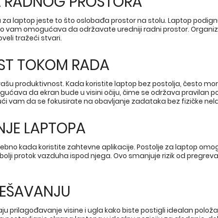
JA RADNOG PROSTORA
 za laptop jeste to što oslobađa prostor na stolu. Laptop podign
što vam omogućava da održavate uredniji radni prostor. Organiz
eli tražeći stvari.
ST TOKOM RADA
 vašu produktivnost. Kada koristite laptop bez postolja, često m
ogućava da ekran bude u visini očiju, čime se održava pravilan p
 vam da se fokusirate na obavljanje zadataka bez fizičke nel
NJE LAPTOPA
bno kada koristite zahtevne aplikacije. Postolje za laptop omogu
olji protok vazduha ispod njega. Ovo smanjuje rizik od pregreva
ODEŠAVANJU
prilagođavanje visine i ugla kako biste postigli idealan položaj 