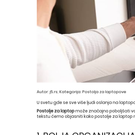
Autor: j5.rs; Kategorija:
Postolja za laptopove
U svetu gde se sve više ljudi oslanja na lapto
Postolje za laptop
može značajno poboljšati v
tekstu ćemo objasniti kako postolje za laptop 