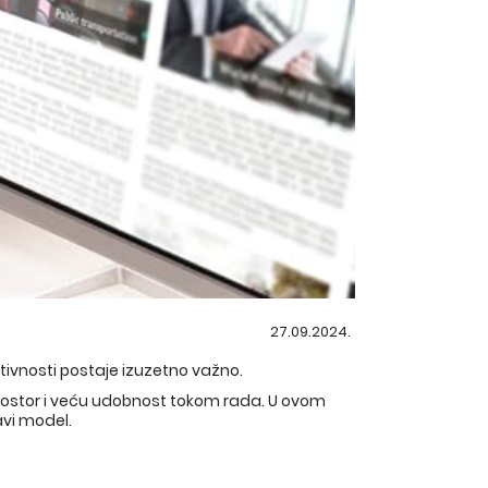
27.09.2024.
tivnosti postaje izuzetno važno.
rostor i veću udobnost tokom rada. U ovom
avi model.