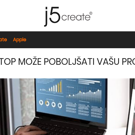
ate
Apple
PTOP MOŽE POBOLJŠATI VAŠU P