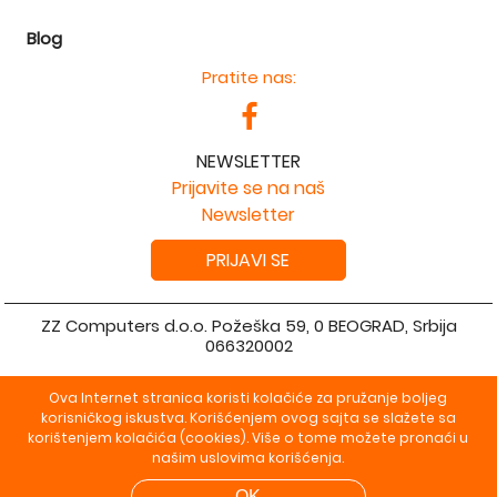
Blog
Pratite nas:
NEWSLETTER
Prijavite se na naš
Newsletter
PRIJAVI SE
ZZ Computers d.o.o. Požeška 59, 0 BEOGRAD, Srbija
066320002
Copyright 2026 ZZ Computers d.o.o. Sva prava su zadržana.
Ova Internet stranica koristi kolačiće za pružanje boljeg
Powered by
shopen.com
korisničkog iskustva. Korišćenjem ovog sajta se slažete sa
korištenjem kolačića (cookies). Više o tome možete pronaći u
našim uslovima korišćenja.