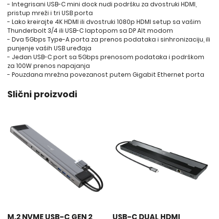
- Integrisani USB-C mini dock nudi podršku za dvostruki HDMI,
pristup mreži i tri USB porta
- Lako kreirajte 4K HDMI ili dvostruki 1080p HDMI setup sa vašim
Thunderbolt 3/4 ili USB-C laptopom sa DP Alt modom
- Dva 5Gbps Type-A porta za prenos podataka i sinhronizaciju, ili
punjenje vaših USB uređaja
- Jedan USB-C port sa 5Gbps prenosom podataka i podrškom
za 100W prenos napajanja
- Pouzdana mrežna povezanost putem Gigabit Ethernet porta
Slični proizvodi
M.2 NVME USB-C GEN 2
USB-C DUAL HDMI