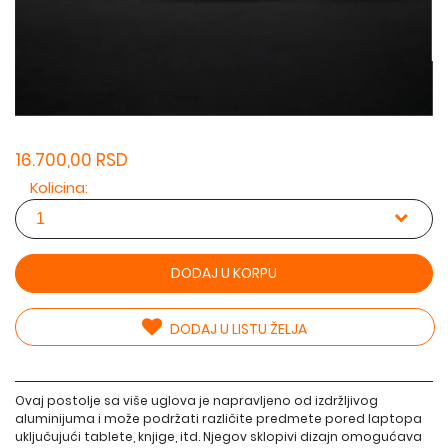
16.700,00 RSD
Kolicina:
DODAJ U KORPU
DODAJ U LISTU ŽELJA
Ovaj postolje sa više uglova je napravljeno od izdržljivog
aluminijuma i može podržati različite predmete pored laptopa
uključujući tablete, knjige, itd. Njegov sklopivi dizajn omogućava