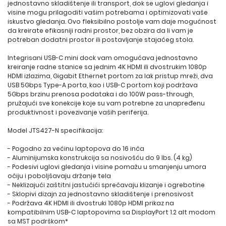
jednostavno skladištenje ili transport, dok se uglovi gledanja i
visine mogu prilagoditi vašim potrebama i optimizovati vaše
iskustvo gledanja. Ovo fleksibilno postolje vam daje mogućnost
da kreirate efikasniji radni prostor, bez obzira da li vam je
potreban dodatni prostor ili postavljanje stajaćeg stola.
Integrisani USB-C mini dock vam omogućava jednostavno
kreiranje radne stanice sa jednim 4K HDMI ili dvostrukim 1080p
HDMI izlazima, Gigabit Ethernet portom za lak pristup mreži, dva
USB 5Gbps Type-A porta, kao i USB-C portom koji podržava
5Gbps brzinu prenosa podataka i do 100W pass-through,
pružajući sve konekcije koje su vam potrebne za unapređenu
produktivnost i povezivanje vaših periferija.
Model JTS427-N specifikacija:
- Pogodno za većinu laptopova do 16 inča
- Aluminijumska konstrukcija sa nosivošću do 9 lbs. (4 kg)
- Podesivi uglovi gledanja i visine pomažu u smanjenju umora
očiju i poboljšavaju držanje tela
- Neklizajući zaštitni jastučići sprečavaju klizanje i ogrebotine
- Sklopivi dizajn za jednostavno skladištenje i prenosivost
- Podržava 4K HDMI ili dvostruki 1080p HDMI prikaz na
kompatibilnim USB-C laptopovima sa DisplayPort 1.2 alt modom
sa MST podrškom*