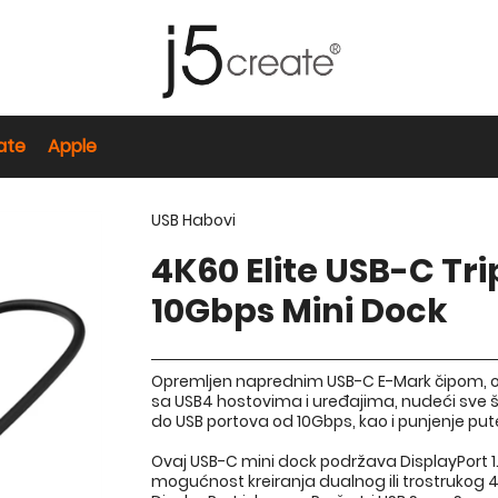
ate
Apple
USB Habovi
4K60 Elite USB-C Tr
10Gbps Mini Dock
Opremljen naprednim USB-C E-Mark čipom, ov
sa USB4 hostovima i uređajima, nudeći sve št
do USB portova od 10Gbps, kao i punjenje pu
Ovaj USB-C mini dock podržava DisplayPort 1
mogućnost kreiranja dualnog ili trostrukog 