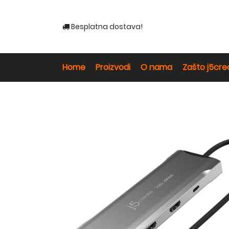
Besplatna dostava!
Home
Proizvodi
O nama
Zašto j5cre