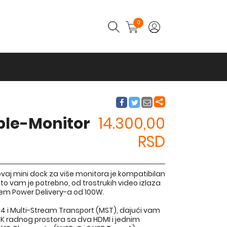
0
iple-Monitor
14.300,00
RSD
aj mini dock za više monitora je kompatibilan
o vam je potrebno, od trostrukih video izlaza
tem Power Delivery-a od 100W.
.4 i Multi-Stream Transport (MST), dajući vam
4K radnog prostora sa dva HDMI i jednim