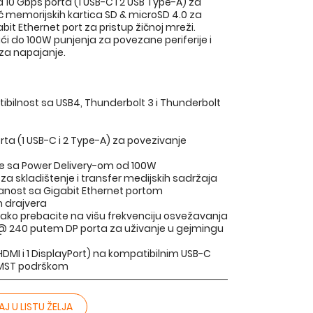
 10 Gbps porta (1 USB-C i 2 USB Type-A) za
tač memorijskih kartica SD & microSD 4.0 za
bit Ethernet port za pristup žičnoj mreži.
i do 100W punjenja za povezane periferije i
za napajanje.
ibilnost sa USB4, Thunderbolt 3 i Thunderbolt
a (1 USB-C i 2 Type-A) za povezivanje
rije sa Power Delivery-om od 100W
za skladištenje i transfer medijskih sadržaja
nost sa Gigabit Ethernet portom
m drajvera
, lako prebacite na višu frekvenciju osvežavanja
0 @ 240 putem DP porta za uživanje u gejmingu
2 HDMI i 1 DisplayPort) na kompatibilnim USB-C
i MST podrškom
J U LISTU ŽELJA